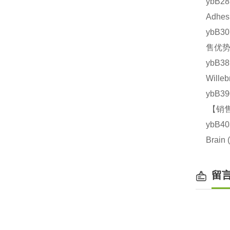
ybB2
Adhe
ybB3
售优势
ybB
Will
ybB3
【销售
ybB4
Brai
留