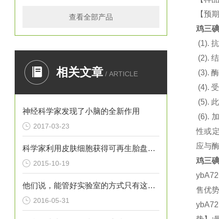
【预
查看全部产品
鸡
三碘
(1).
抗
(2).
结
相关文章
(3).
酶
/ ARTICLE
(4).
(5).
此
神经科学家发现了小脑的全新作用
(6).
2017-03-23
性或
应与
科学家利用皮肤细胞获得可再生胎盘的干细胞
鸡
三碘
2015-10-19
ybA7
他们说，能管好实验室的方式只有这一种
售优势
2016-05-31
ybA7