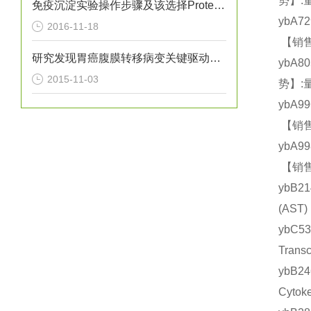
势】:
免疫沉淀实验操作步骤及该选择Protein A还是G？
ybA7
2016-11-18
【销售
研究发现胃癌腹膜转移病变关键驱动基因
ybA8
2015-11-03
势】:
ybA9
【销售
ybA9
【销售
ybB2
(AS
ybC
Tran
ybB
Cyto