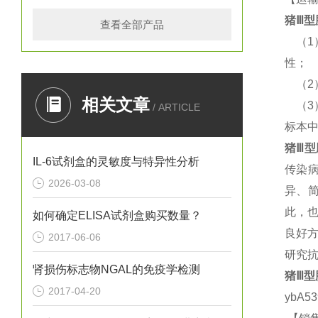
猪
Ⅲ型胶
查看全部产品
（
性；
（
相关文章
（
/ ARTICLE
标本
猪
Ⅲ型胶
IL-6试剂盒的灵敏度与特异性分析
传染
2026-03-08
异、
此，
如何确定ELISA试剂盒购买数量？
良好方
2017-06-06
研究抗
肾损伤标志物NGAL的免疫学检测
猪
Ⅲ型胶
2017-04-20
ybA5