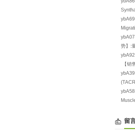
ybA8
Synt
ybA
Migr
ybA0
势】:
ybA9
【销售
ybA3
(TA
ybA5
Mus
留