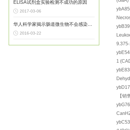
(Ga
ELISA试剂盒实验检测不成功的原因
ybA8
2017-03-06
Necr
华人科学家揭示肠道微生物不会感染人体自身的机制
ybB
2016-03-22
Leuk
9.375
ybE5
1 (
ybE8
Dehy
ybD1
【销售
ybG7
CanH
ybC5