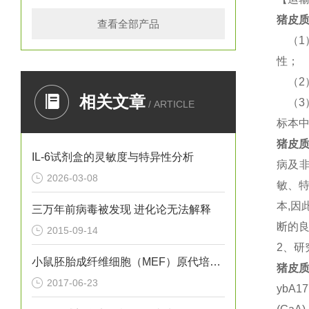
猪
皮质
查看全部产品
（
性；
（
相关文章
（
/ ARTICLE
标本
猪
皮质
IL-6试剂盒的灵敏度与特异性分析
病及
2026-03-08
敏、
本,
三万年前病毒被发现 进化论无法解释
断的良
2015-09-14
2、研
小鼠胚胎成纤维细胞（MEF）原代培养实验
猪
皮质
2017-06-23
ybA1