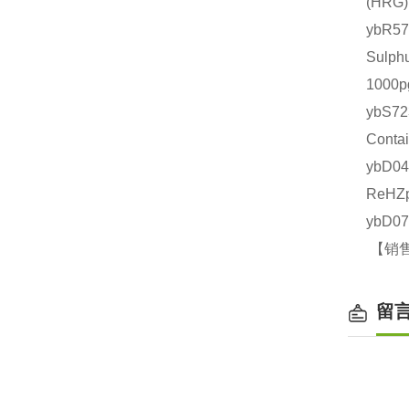
(HR
ybR
Sulp
1000
ybS7
Cont
ybD0
ReHZ
ybD0
【销售
留