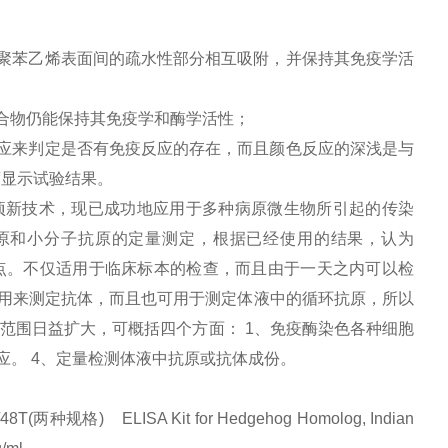
聚苯乙烯表面间的疏水性部分相互吸附，并保持其免疫学活
合物仍能保持其免疫学和酶学活性；
应来判定是否有免疫反应的存在，而且颜色反应的深浅是与
度显示试验结果。
项新技术，现已成功地应用于多种病原微生物所引起的传染
原和小分子抗原的定量测定，根据已经使用的结果，认为
特点。不仅适用于临床标本的检查，而且由于一天之内可以检
以用来测定抗体，而且也可用于测定体液中的循环抗原，所以
用范围日益扩大，可概括四个方面： 1、免疫酶染色各种细胞
应。 4、定量检测体液中抗原或抗体成份。
) ELISA Kit for Hedgehog Homolog, Indian