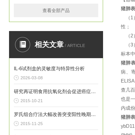
猪
肺表
查看全部产品
（
性；
（
相关文章
（
/ ARTICLE
标本
猪
肺表
IL-6试剂盒的灵敏度与特异性分析
病、
2026-03-08
EL
查几
研究再证明食用抗氧化剂会促进癌症转移
也是一
2015-10-21
内成份
罗氏组合疗法大幅改善突变阳性晚期黑色素瘤总生存期
猪
肺表
2015-11-25
ybD1