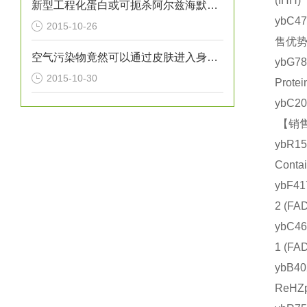
(IH
新型工程化蛋白或可扼杀阿尔兹海默氏症
ybC4
2015-10-26
售优势
空气污染物竟然可以通过皮肤进入身体？！
ybG7
2015-10-30
Prot
ybC2
【销售
ybR1
Cont
ybF4
2 (
ybC4
1 (
ybB4
ReHZ