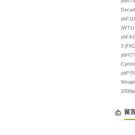
ybR
Deca
ybF1
(WT
ybF4
3 (
ybH2
Cycl
ybP
Wing
1000
留