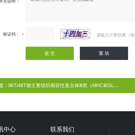
补充说明：
验证码：
请输入计算结果（填
篇：
96T/48T猪主要组织相容性复合体Ⅲ类（MHCⅢ/SLAⅢ）ELISA试剂盒
讯中心
联系我们