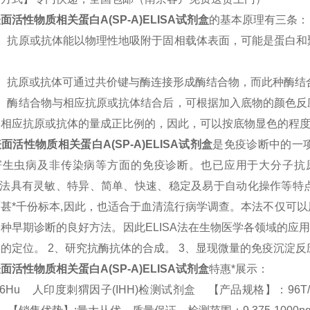
面活性物质相关蛋白A(SP-A)
ELISA试剂盒
的基本原理有三条：
1）抗原或抗体能以物理性地吸附于固相载体表面，可能是蛋白和
2）抗原或抗体可通过共价键与酶连接形成酶结合物，而此种酶结
3）酶结合物与相应抗原或抗体结合后，可根据加入底物的颜色反
中相应抗原或抗体的量成正比例的，因此，可以按底物显色的程
面活性物质相关蛋白A(SP-A)
ELISA试剂盒
是免疫诊断中的一
寄生虫病及非传染病等方面的免疫诊断。也已应用于大分子抗
ISA法具有灵敏、特异、简单、快速、稳定及易于自动化操作等
百甚*千份标本,因此，也适合于血清流行病学调查。本法不仅可
种早期诊断的良好方法。因此ELISA法在生物医学各领域的应
的定位。 2、研究抗酶抗体的合成。 3、显现微量的免疫沉淀反
面活性物质相关蛋白A(SP-A)
ELISA试剂盒
特惠*展示：
16Hu 人印度刺猬因子(IHH)检测试剂盒 【产品规格】：96T/48T(两种规格