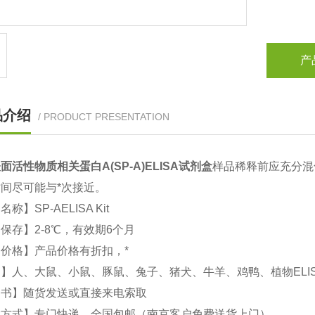
产
品介绍
/ PRODUCT PRESENTATION
面活性物质相关蛋白A(SP-A)
ELISA试剂盒
样品稀释前应充分混
间尽可能与*次接近。
文名称】
SP-A
ELISA Kit
保存】2-8℃，有效期6个月
价格】产品价格有折扣，*
】人、大鼠、小鼠、豚鼠、兔子、猪犬、牛羊、鸡鸭、植物ELI
明书】随货发送或直接来电索取
输方式】专门快递，全国包邮（南京客户免费送货上门）