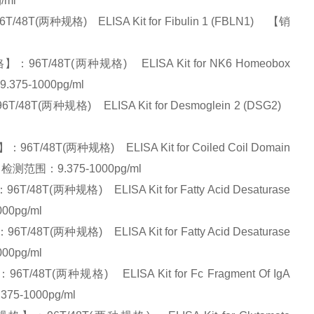
g/ml
种规格) ELISA Kit for Fibulin 1 (FBLN1) 【销
/48T(两种规格) ELISA Kit for NK6 Homeobox
375-1000pg/ml
种规格) ELISA Kit for Desmoglein 2 (DSG2)
(两种规格) ELISA Kit for Coiled Coil Domain
 检测范围：9.375-1000pg/ml
种规格) ELISA Kit for Fatty Acid Desaturase
00pg/ml
种规格) ELISA Kit for Fatty Acid Desaturase
00pg/ml
(两种规格) ELISA Kit for Fc Fragment Of IgA
5-1000pg/ml