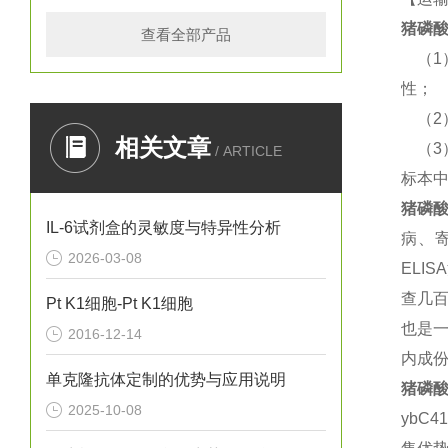
猪
磷酸
查看全部产品
（
性；
（
相关文章
（
/ ARTICLE
标本
猪
磷酸
IL-6试剂盒的灵敏度与特异性分析
病、
2026-03-08
EL
查几
Pt K1细胞-Pt K1细胞
也是一
2016-12-14
内成份
单克隆抗体定制的优势与应用说明
猪
磷酸
2025-10-08
ybC4