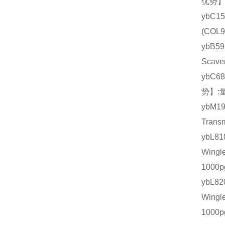
优势】
ybC1
(CO
ybB
Scav
ybC6
势】:
ybM1
Tran
ybL
Wing
1000
ybL
Wing
1000p