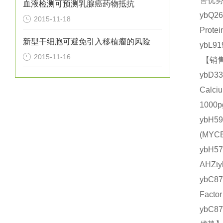
售优势
血液检测可预测乳腺癌药物抵抗
ybQ2
2015-11-18
Prot
新型干细胞可避免引入移植瘤的风险
ybL9
2015-11-16
【销售
ybD
Calc
1000
ybH5
(MY
ybH
AHZt
ybC8
Fact
ybC8