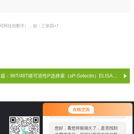
写阿拉伯数字），如：三加四=7
一篇：
96T/48T猪可溶性P选择素（sP-Selectin）ELISA试剂盒
您好！欢迎前来咨询，很高兴为您
在线交流
服务，请问您要咨询什么问题呢？
021-60514606
您好，看您停留很久了，是否找到