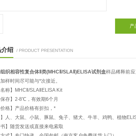
产
品介绍
/ PRODUCT PRESENTATION
组织相容性复合体Ⅱ类(MHCⅡ/SLAⅡ)
ELISA试剂盒
样品稀释前应
加样时间尽可能与*次接近。
文名称】
MHCⅡ/SLAⅡ
ELISA Kit
保存】2-8℃，有效期6个月
价格】产品价格有折扣，*
】人、大鼠、小鼠、豚鼠、兔子、猪犬、牛羊、鸡鸭、植物ELI
明书】随货发送或直接来电索取
输方式】专门快递，全国包邮（南京客户免费送货上门）