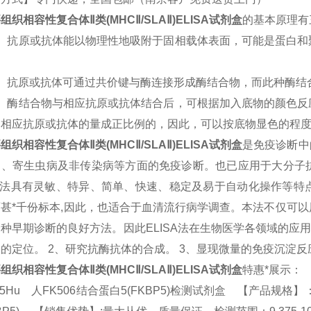
组织相容性复合体Ⅱ类(MHCⅡ/SLAⅡ)
ELISA试剂盒
的基本原理有
1）抗原或抗体能以物理性地吸附于固相载体表面，可能是蛋白和
2）抗原或抗体可通过共价键与酶连接形成酶结合物，而此种酶结
3）酶结合物与相应抗原或抗体结合后，可根据加入底物的颜色反
中相应抗原或抗体的量成正比例的，因此，可以按底物显色的程
组织相容性复合体Ⅱ类(MHCⅡ/SLAⅡ)
ELISA试剂盒
是免疫诊断中
病、寄生虫病及非传染病等方面的免疫诊断。也已应用于大分子
ISA法具有灵敏、特异、简单、快速、稳定及易于自动化操作等
百甚*千份标本,因此，也适合于血清流行病学调查。本法不仅可
种早期诊断的良好方法。因此ELISA法在生物医学各领域的应
的定位。 2、研究抗酶抗体的合成。 3、显现微量的免疫沉淀反
组织相容性复合体Ⅱ类(MHCⅡ/SLAⅡ)
ELISA试剂盒
特惠*展示：
45Hu 人FK506结合蛋白5(FKBP5)检测试剂盒 【产品规格】：96T/48T(