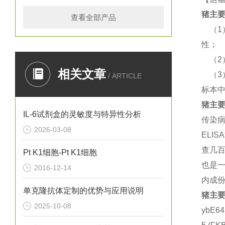
猪
主要
查看全部产品
（
性；
（
相关文章
（
/ ARTICLE
标本
猪
主要
IL-6试剂盒的灵敏度与特异性分析
传染
2026-03-08
EL
查几
Pt K1细胞-Pt K1细胞
也是一
2016-12-14
内成份
单克隆抗体定制的优势与应用说明
猪
主要
2025-10-08
ybE6