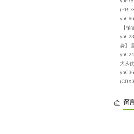
ybF7
(PR
ybC6
【销售
ybC2
势】:
ybC2
大从优
ybC3
(CB
留