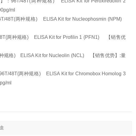
T(两种规格) ELISA Kit for Peroxiredoxin 2
0pg/ml
规格) ELISA Kit for Nucleophosmin (NPM)
格) ELISA Kit for Profilin 1 (PFN1) 【销售优
ELISA Kit for Nucleolin (NCL) 【销售优势】:量
种规格) ELISA Kit for Chromobox Homolog 3
pg/ml