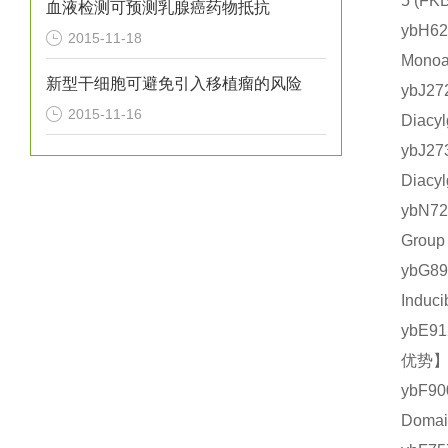
5 (
血液检测可预测乳腺癌药物抵抗
ybH
2015-11-18
Mono
新型干细胞可避免引入移植瘤的风险
ybJ
2015-11-16
Diac
ybJ
Diac
ybN7
Grou
ybG
Indu
ybE9
优势】
ybF9
Doma