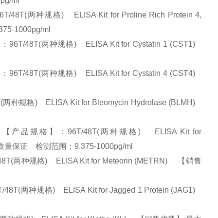
pg/ml
格) ELISA Kit for Proline Rich Protein 4,
5-1000pg/ml
(两种规格) ELISA Kit for Cystatin 1 (CST1)
(两种规格) ELISA Kit for Cystatin 4 (CST4)
ELISA Kit for Bleomycin Hydrolase (BLMH)
规格】：96T/48T(两种规格) ELISA Kit for
从优、质量保证 检测范围：9.375-1000pg/ml
规格) ELISA Kit for Meteorin (METRN) 【销售
规格) ELISA Kit for Jagged 1 Protein (JAG1)