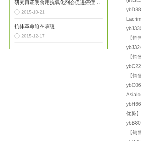
(IN
研究再证明食用抗氧化剂会促进癌症转移
ybD8
2015-10-21
Lacr
抗体革命迫在眉睫
ybJ3
2015-12-17
【销售
ybJ3
【销售
ybC2
【销售
ybC
Asia
ybH6
优势】
ybB8
【销售