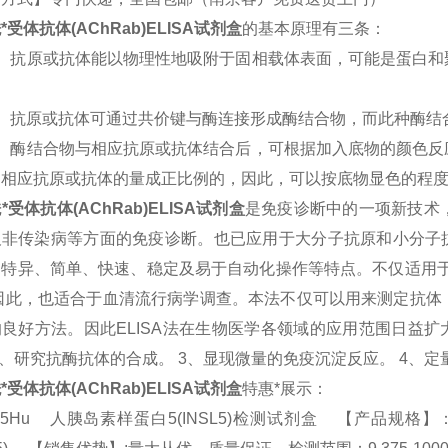
*受体抗体(AChRab)
ELISA试剂盒
的基本原理有三条：
1）抗原或抗体能以物理性地吸附于固相载体表面，可能是蛋白和
2）抗原或抗体可通过共价键与酶连接形成酶结合物，而此种酶结
3）酶结合物与相应抗原或抗体结合后，可根据加入底物的颜色反
中相应抗原或抗体的量成正比例的，因此，可以按底物显色的程
*受体抗体(AChRab)
ELISA试剂盒
是免疫诊断中的一项新技术
及非传染病等方面的免疫诊断。也已应用于大分子抗原和小分子抗
、特异、简单、快速、稳定及易于自动化操作等特点。不仅适用于
,因此，也适合于血清流行病学调查。本法不仅可以用来测定抗体
良好方法。因此ELISA法在生物医学各领域的应用范围日益扩
2、研究抗酶抗体的合成。 3、显现微量的免疫沉淀反应。 4、
*受体抗体(AChRab)
ELISA试剂盒
特惠*展示：
75Hu 人胰岛素样蛋白5(INSL5)检测试剂盒 【产品规格】：96T/48T(两种