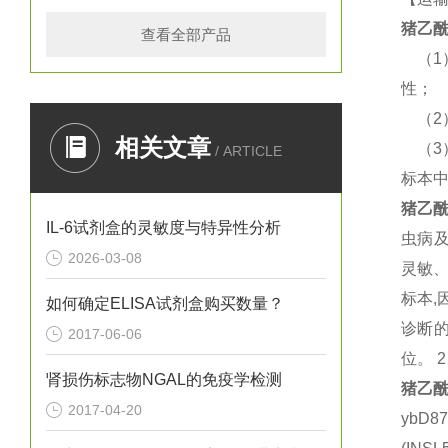
猪
乙酰
查看全部产品
（
性；
（
相关文章
（
/ ARTICLE
标本
猪
乙酰
IL-6试剂盒的灵敏度与特异性分析
虫病
2026-03-08
灵敏
标本
如何确定ELISA试剂盒购买数量？
诊断的
2017-06-06
位。 
肾损伤标志物NGAL的免疫学检测
猪
乙酰
2017-04-20
ybD8