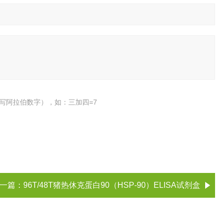
写阿拉伯数字），如：三加四=7
一篇：
96T/48T猪热休克蛋白90（HSP-90）ELISA试剂盒