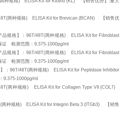
规格) ELISA Kit for Klotho (KL) 【销售优势】:量大
规格) ELISA Kit for Brevican (BCAN) 【销售优
6T/48T(两种规格) ELISA Kit for Fibroblast
量保证 检测范围：9.375-1000pg/ml
6T/48T(两种规格) ELISA Kit for Fibroblast
量保证 检测范围：9.375-1000pg/ml
(两种规格) ELISA Kit for Peptidase Inhibitor
.375-1000pg/ml
 ELISA Kit for Collagen Type VII (COL7)
ELISA Kit for Integrin Beta 3 (ITGb3) 【销售