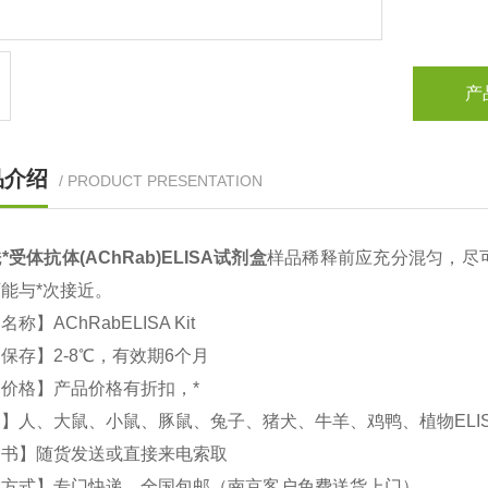
产
品介绍
/ PRODUCT PRESENTATION
*受体抗体(AChRab)
ELISA试剂盒
样品稀释前应充分混匀，尽
能与*次接近。
文名称】
AChRab
ELISA Kit
保存】2-8℃，有效期6个月
价格】产品价格有折扣，*
】人、大鼠、小鼠、豚鼠、兔子、猪犬、牛羊、鸡鸭、植物ELI
明书】随货发送或直接来电索取
输方式】专门快递，全国包邮（南京客户免费送货上门）