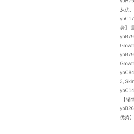
ybH7
从优、
ybC1
势】:
ybB7
Grow
ybB7
Grow
ybC8
3, S
ybC1
【销售
ybB2
优势】