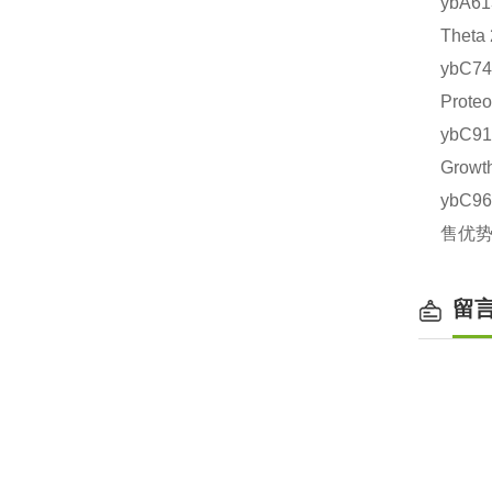
ybA6
Thet
ybC7
Prot
ybC9
Grow
ybC9
售优势
留