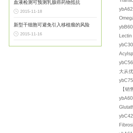
Tran
血液检测可预测乳腺癌药物抵抗
ybA6
2015-11-18
Ome
新型干细胞可避免引入移植瘤的风险
ybB6
2015-11-16
Lect
ybC
Acyl
ybC5
大从优
ybC7
【销售
ybA
Glut
ybC
Fibr