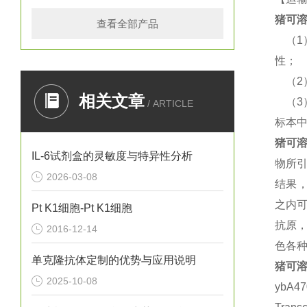
猪
可溶
查看全部产品
（
性；
（
相关文章
（
/ ARTICLE
标本
猪
可溶
IL-6试剂盒的灵敏度与特异性分析
物所
2026-03-08
结果
之内
Pt K1细胞-Pt K1细胞
抗原，
2016-12-14
色各种
单克隆抗体定制的优势与应用说明
猪
可溶
2025-10-08
ybA