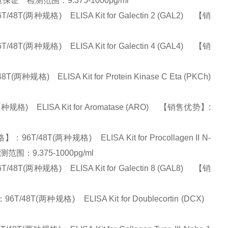
、质量保证 检测范围：9.375-1000pg/ml
种规格) ELISA Kit for Galectin 2 (GAL2) 【销
种规格) ELISA Kit for Galectin 4 (GAL4) 【销
ELISA Kit for Protein Kinase C Eta (PKCh)
 ELISA Kit for Aromatase (ARO) 【销售优势】:
T(两种规格) ELISA Kit for Procollagen II N-
测范围：9.375-1000pg/ml
种规格) ELISA Kit for Galectin 8 (GAL8) 【销
两种规格) ELISA Kit for Doublecortin (DCX)