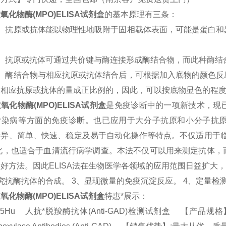
氧化物酶(MPO)
ELISA试剂盒
的基本原理有三条：
1）抗原或抗体能以物理性地吸附于固相载体表面，可能是蛋白和
2）抗原或抗体可通过共价键与酶连接形成酶结合物，而此种酶结
3）酶结合物与相应抗原或抗体结合后，可根据加入底物的颜色反
中相应抗原或抗体的量成正比例的，因此，可以按底物显色的程
氧化物酶(MPO)
ELISA试剂盒
是免疫诊断中的一项新技术，现
传染病等方面的免疫诊断。也已应用于大分子抗原和小分子抗原的
特异、简单、快速、稳定及易于自动化操作等特点。不仅适用于临
因此，也适合于血清流行病学调查。本法不仅可以用来测定抗体，
好方法。因此ELISA法在生物医学各领域的应用范围日益扩大
究抗酶抗体的合成。 3、显现微量的免疫沉淀反应。 4、定量检
氧化物酶(MPO)
ELISA试剂盒
特惠*展示：
45Hu 人抗*脱羧酶抗体(Anti-GAD)检测试剂盒 【产品规格】：96T/48