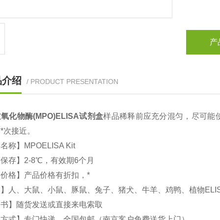
产
品介绍
/ PRODUCT PRESENTATION
氧化物酶(MPO)
ELISA试剂盒
样品稀释前应充分混匀，尽可能
*次接近。
文名称】
MPO
ELISA Kit
保存】2-8℃，有效期6个月
价格】产品价格有折扣，*
】人、大鼠、小鼠、豚鼠、兔子、猪犬、牛羊、鸡鸭、植物ELI
明书】随货发送或直接来电索取
输方式】专门快递，全国包邮（南京客户免费送货上门）