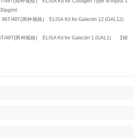
) ELISA Kit for Collagen Type III Alpha 1
0pg/ml
两种规格) ELISA Kit for Galectin 12 (GAL12)
种规格) ELISA Kit for Galectin 1 (GAL1) 【销