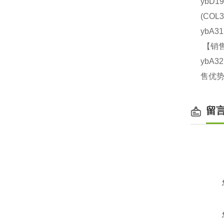
ybD1
(CO
ybA3
【销售
ybA3
售优势
留