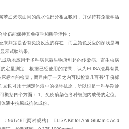
聚苯乙烯表面间的疏水性部分相互吸附，并保持其免疫学活
合物仍能保持其免疫学和酶学活性；
应来判定是否有免疫反应的存在，而且颜色反应的深浅是与
度显示试验结果。
已成功地应用于多种病原微生物所引起的传染病、寄生虫病
定量测定，根据已经使用的结果，认为ELISA法具有灵
床标本的检查，而且由于一天之内可以检查几百甚*千份标
而且也可用于测定体液中的循环抗原，所以也是一种早期诊
，可概括四个方面： 1、免疫酶染色各种细胞内成份的定位。
测体液中抗原或抗体成份。
T(两种规格) ELISA Kit for Anti-Glutamic Acid