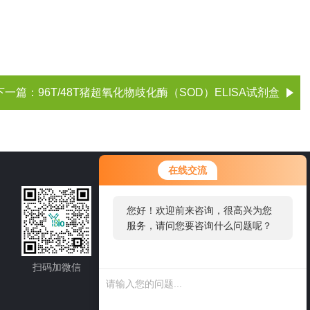
下一篇：
96T/48T猪超氧化物歧化酶（SOD）ELISA试剂盒
您好！欢迎前来咨询，很高兴为您
在线交流
服务，请问您要咨询什么问题呢？
021-60514606
您好，看您停留很久了，是否找到
了需求产品，您可以直接在线与我
邮箱：sale1@shybsw.net
联系！
地址：上海市沪闵路6088号龙之梦大厦8
楼806室
扫码加微信