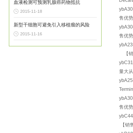
Deca
血液检测可预测乳腺癌药物抵抗
ybA3
2015-11-18
售优势
新型干细胞可避免引入移植瘤的风险
ybA3
2015-11-16
售优势
ybA2
【销售
ybC3
量大从
ybA2
Term
ybA3
售优势
ybC4
【销售