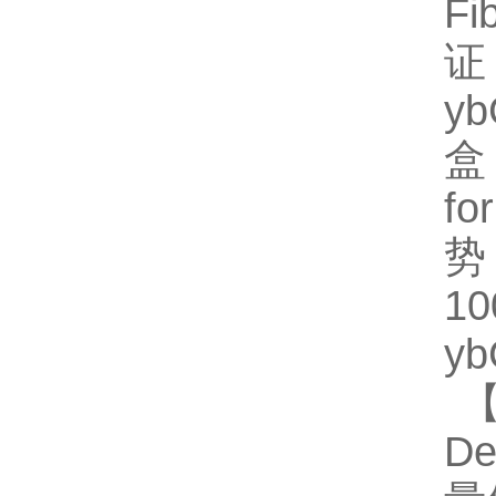
F
证
y
盒
fo
势
1
y
【
D