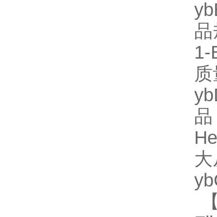
y
品规
1
质
y
品
He
大
y
【