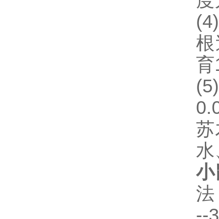
度
(4)
根
育
(5
0.
苏
水
小
法
--