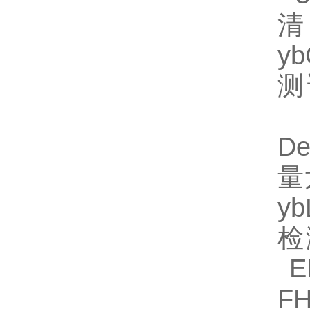
清
y
测
E
D
量
y
检
EL
F