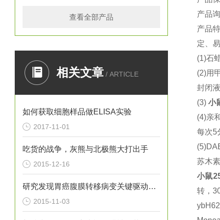
产品
查看全部产品
产品
定、
(1)
石
相关文章
(2)
用
/ ARTICLE
封闭
(3)
小
如何获取细胞样品做ELISA实验
(4)
亲
2017-11-01
每次
5
(5)DA
吃货的战争，灰熊与北极熊大打出手
苏木
2015-12-16
小鼠
2
研究发现胃癌腹膜转移病变关键驱动基因
转，
3
2015-11-03
ybH