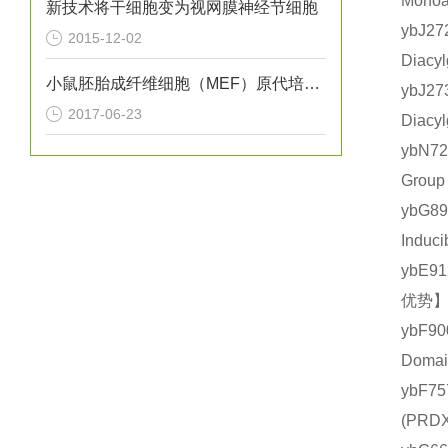
Mono
新技术将干细胞变为视网膜神经节细胞
ybJ
2015-12-02
Diac
小鼠胚胎成纤维细胞（MEF）原代培养实验
ybJ
2017-06-23
Diac
ybN7
Grou
ybG
Indu
ybE9
优势】
ybF9
Doma
ybF7
(PR