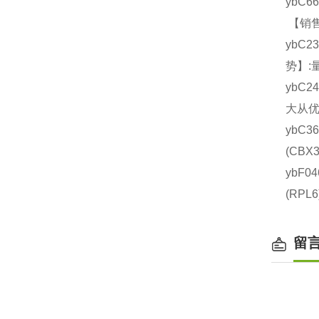
ybC6
【销售
ybC2
势】:
ybC2
大从优
ybC3
(CB
ybF0
(RP
留