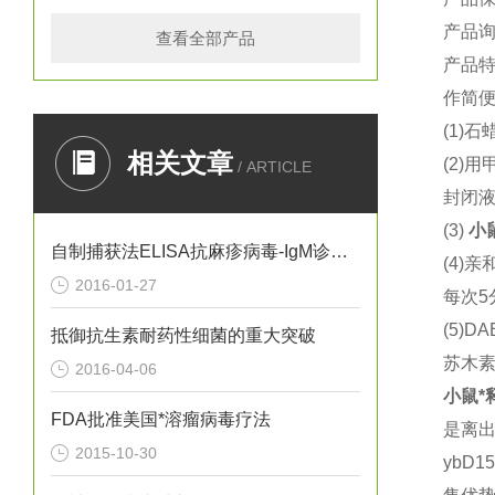
产品
查看全部产品
产品
作简
(1)
石
相关文章
(2)
用
/ ARTICLE
封闭
(3)
小
自制捕获法ELISA抗麻疹病毒-IgM诊断试剂盒的初步评价
(4)
亲
2016-01-27
每次
5
(5)DA
抵御抗生素耐药性细菌的重大突破
苏木
2016-04-06
小鼠
*
FDA批准美国*溶瘤病毒疗法
是离
2015-10-30
ybD1