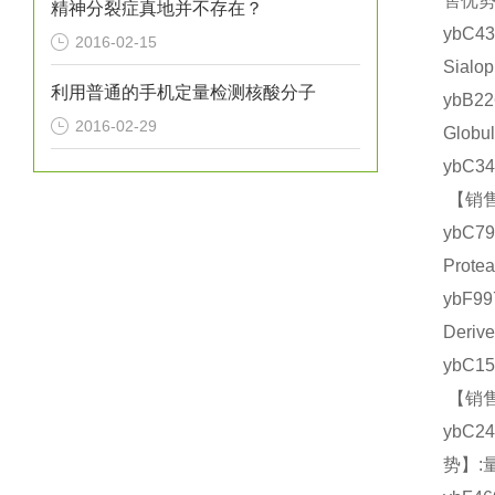
售优势
精神分裂症真地并不存在？
ybC
2016-02-15
Sial
利用普通的手机定量检测核酸分子
ybB2
2016-02-29
Glob
ybC3
【销售
ybC7
Prot
ybF9
Deri
ybC1
【销售
ybC2
势】: