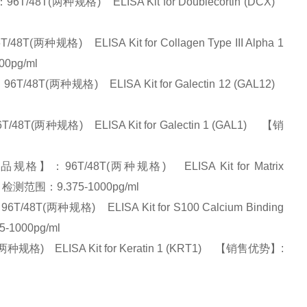
两种规格) ELISA Kit for Doublecortin (DCX)
) ELISA Kit for Collagen Type III Alpha 1
0pg/ml
两种规格) ELISA Kit for Galectin 12 (GAL12)
种规格) ELISA Kit for Galectin 1 (GAL1) 【销
96T/48T(两种规格) ELISA Kit for Matrix
 检测范围：9.375-1000pg/ml
两种规格) ELISA Kit for S100 Calcium Binding
-1000pg/ml
 ELISA Kit for Keratin 1 (KRT1) 【销售优势】: