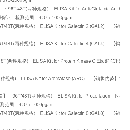
75-1000pg/ml
T(两种规格) ELISA Kit for Anti-Glutamic Acid
、质量保证 检测范围：9.375-1000pg/ml
种规格) ELISA Kit for Galectin 2 (GAL2) 【销
种规格) ELISA Kit for Galectin 4 (GAL4) 【销
ELISA Kit for Protein Kinase C Eta (PKCh)
 ELISA Kit for Aromatase (ARO) 【销售优势】:
T(两种规格) ELISA Kit for Procollagen II N-
测范围：9.375-1000pg/ml
种规格) ELISA Kit for Galectin 8 (GAL8) 【销