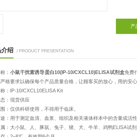
产
品介绍
/ PRODUCT PRESENTATION
名称：
小鼠
干扰素诱导蛋白10(IP-10/CXCL10)
ELISA
试剂盒
免费
都严格要求以确保每个产品质量合格，让顾客买的放心，用的安
名称：
IP-10/CXCL10ELISA Kit
状态：现货供应
范围：仅供科研使用，不得用于临床。
用途：用于测定血清、血浆、组织及相关液体样本中的含量或活
种属：大小鼠、人、豚鼠、兔子、猪、犬、牛羊、鸡鸭
ELISA
试剂
保存：
2~8
℃、有效期
6
个月