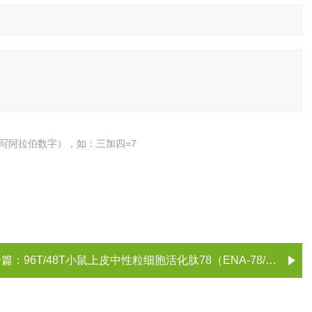
写阿拉伯数字），如：三加四=7
一篇：
96T/48T小鼠上皮中性粒细胞活化肽78（ENA-78/CXCL5）ELISA试剂盒