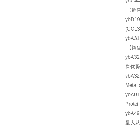
ybC4
【销售
ybD1
(CO
ybA3
【销售
ybA3
售优势
ybA
Meta
ybA0
Prot
ybA4
量大从