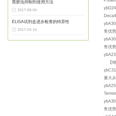
Prot
黑胶虫抑制剂使用方法
ybD2
2017-08-04
Deca
ELISA试剂盒进步检查的特异性
ybA3
2017-03-14
售优势
ybA3
售优势
ybA2
【销售
ybC3
量大从
ybA2
Term
ybA3
售优势