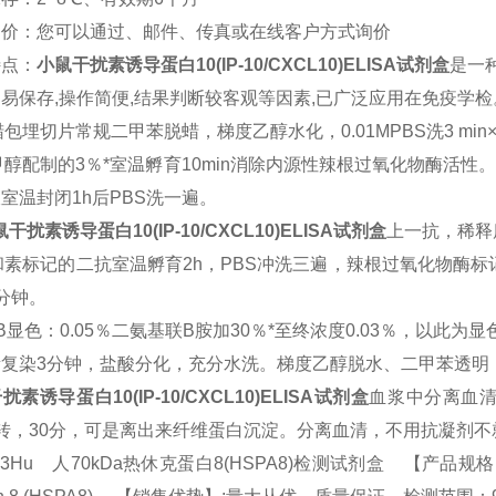
询价：您可以通过、邮件、传真或在线客户方式询价
特点：
小鼠
干扰素诱导蛋白10(IP-10/CXCL10)
ELISA
试剂盒
是一
、易保存
,
操作简便
,
结果判断较客观等因素
,
已广泛应用在免疫学检
蜡包埋切片常规二甲苯脱蜡，梯度乙醇水化，
0.01MPBS
洗
3 min
甲醇配制的
3
％*室温孵育
10min
消除内源性辣根过氧化物酶活性
液室温封闭
1h
后
PBS
洗一遍。
鼠
干扰素诱导蛋白10(IP-10/CXCL10)
ELISA
试剂盒
上一抗，稀释
和素标记的二抗室温孵育
2h
，
PBS
冲洗三遍，辣根过氧化物酶标
分钟。
B
显色：
0.05
％二氨基联B胺加
30
％*至终浓度
0.03
％，以此为显
素复染
3
分钟，盐酸分化，充分水洗。梯度乙醇脱水、二甲苯透明
扰素诱导蛋白10(IP-10/CXCL10)
ELISA
试剂盒
血浆中分离血
转，
30
分，可是离出来纤维蛋白沉淀。分离血清，不用抗凝剂不
63Hu 人70kDa热休克蛋白8(HSPA8)检测试剂盒 【产品规格】：96T/4