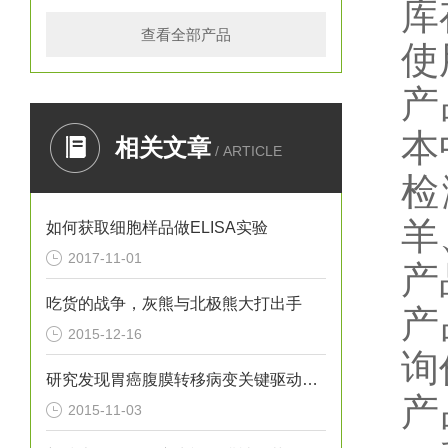
库
查看全部产品
使
产
本
相关文章
/ ARTICLE
检
羊
如何获取细胞样品做ELISA实验
2017-11-01
产
吃货的战争，灰熊与北极熊大打出手
产
2015-12-16
询
研究发现胃癌腹膜转移病变关键驱动基因
产
2015-11-03