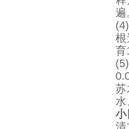
释
遍
(4)
根
育
(5
0.
苏
水
小
清