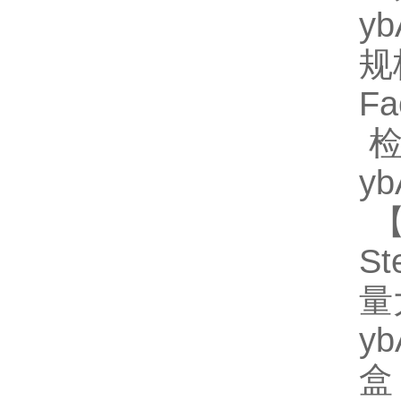
y
规格
F
检
y
【
St
量
y
盒