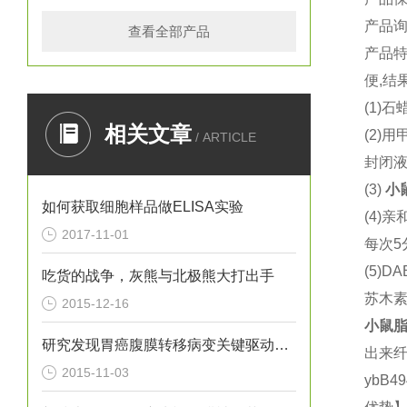
产品
查看全部产品
产品
便
,
结
(1)
石
相关文章
(2)
用
/ ARTICLE
封闭
(3)
小
如何获取细胞样品做ELISA实验
(4)
亲
2017-11-01
每次
5
(5)DA
吃货的战争，灰熊与北极熊大打出手
苏木
2015-12-16
小鼠
脂
研究发现胃癌腹膜转移病变关键驱动基因
出来
2015-11-03
ybB4