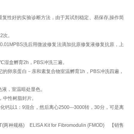
重复性好的实验诊断方法，由于其试剂稳定、易保存
,
操作简
×
2
次。
。
0.01MPBS
洗后用微波修复法滴加抗原修复液修复抗原，上
℃湿盒孵育
2h
，
PBS
冲洗三遍。
记的卵亲蛋白－亲和素复合物室温孵育
1h
，
PBS
冲洗四遍，
色液，室温暗处显色。
，中性树脂封片。
氯化钙以
1
：
9
混合，然后离心
2500---3000
转，
30
分，可是离
) ELISA Kit for Fibromodulin (FMOD) 【销售