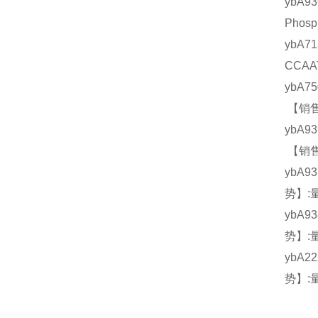
ybA
Phos
ybA
CCAA
ybA7
【销售
ybA9
【销售
ybA9
势】:
ybA9
势】:
ybA2
势】: