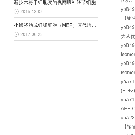
优势】
新技术将干细胞变为视网膜神经节细胞
ybB4
2015-12-02
【销售
小鼠胚胎成纤维细胞（MEF）原代培养实验
ybB4
2017-06-23
大从优
ybB4
Isom
ybB4
Isom
ybA7
(F1
ybA7
APP 
ybA2
【销售