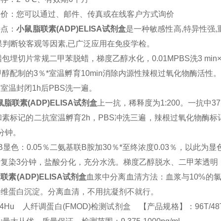
询价：您可以通过、邮件、传真或在线客户方式询价
特点：
小鼠
脂联素(ADP)
ELISA
试剂盒
是一种敏感性高
,
特异性强
,
果判断较客观等因素
,
已广泛应用在免疫学检。
蜡包埋切片常规二甲苯脱蜡，梯度乙醇水化，
0.01MPBS
洗
3 min
甲醇配制的
3
％*室温孵育
10min
消除内源性辣根过氧化物酶活性
液室温封闭
1h
后
PBS
洗一遍。
鼠
脂联素(ADP)
ELISA
试剂盒
上一抗，稀释度为
1:200
。一抗中
37
和素标记的二抗室温孵育
2h
，
PBS
冲洗三遍，辣根过氧化物酶标
分钟。
B
显色：
0.05
％二氨基联B胺加
30
％*至终浓度
0.03
％，以此为显
素复染
3
分钟，盐酸分化，充分水洗。梯度乙醇脱水、二甲苯透明
联素(ADP)
ELISA
试剂盒
血浆中分离血清方法：血浆与
10%
的
纤维蛋白沉淀。分离血清，不用抗凝剂不就行。
94Hu 人纤调蛋白(FMOD)检测试剂盒 【产品规格】：96T/48T(两种规格