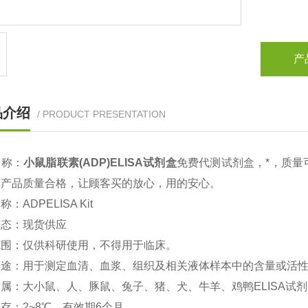
产
品介绍
/ PRODUCT PRESENTATION
名称：
小鼠
脂联素(ADP)
ELISA
试剂盒
免费代测试剂盒，*，质量
个产品质量合格，让顾客买的放心，用的安心。
名称：
ADPELISA Kit
状态：现货供应
范围：仅供科研使用，不得用于临床。
用途：用于测定血清、血浆、组织及相关液体样本中的含量或活
种属：大小鼠、人、豚鼠、兔子、猪、犬、牛羊、鸡鸭
ELISA
试剂
保存：
2~8
℃、有效期
6
个月