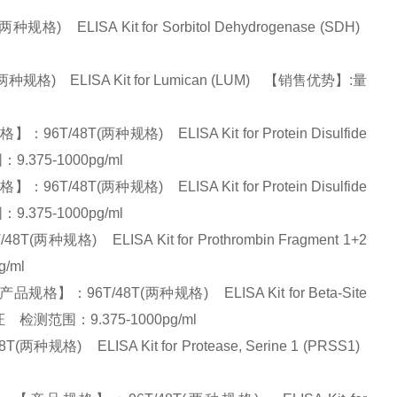
LISA Kit for Sorbitol Dehydrogenase (SDH)
) ELISA Kit for Lumican (LUM) 【销售优势】:量
8T(两种规格) ELISA Kit for Protein Disulfide
.375-1000pg/ml
8T(两种规格) ELISA Kit for Protein Disulfide
.375-1000pg/ml
格) ELISA Kit for Prothrombin Fragment 1+2
g/ml
96T/48T(两种规格) ELISA Kit for Beta-Site
证 检测范围：9.375-1000pg/ml
 ELISA Kit for Protease, Serine 1 (PRSS1)