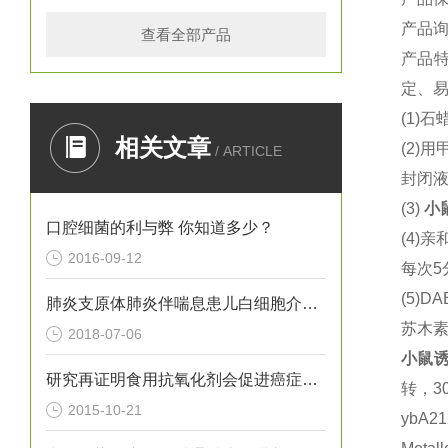
产品
查看全部产品
产品
定、
(1)
石
相关文章
(2)
用
/ ARTICLE
封闭
(3)
小
口腔细菌的利与弊 你知道多少？
(4)
亲
2016-09-12
每次
5
(5)DA
肺炎支原体肺炎伴喘息患儿白细胞介素13和内皮素1水平变化及意义
苏木
2018-07-06
小鼠
诱
研究再证明食用抗氧化剂会促进癌症转移
转，
3
2015-10-21
ybA