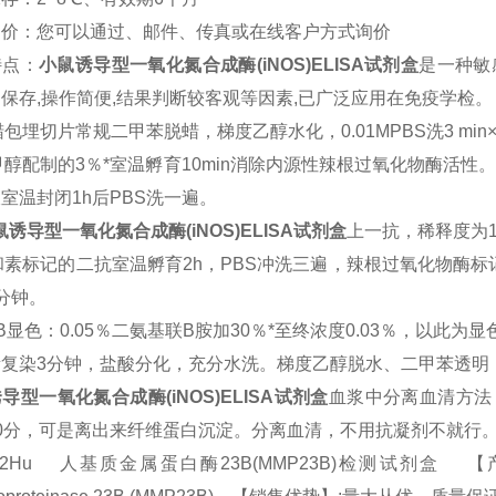
询价：您可以通过、邮件、传真或在线客户方式询价
特点：
小鼠
诱导型一氧化氮合成酶(iNOS)
ELISA
试剂盒
是一种敏
易保存
,
操作简便
,
结果判断较客观等因素
,
已广泛应用在免疫学检。
蜡包埋切片常规二甲苯脱蜡，梯度乙醇水化，
0.01MPBS
洗
3 min
甲醇配制的
3
％*室温孵育
10min
消除内源性辣根过氧化物酶活性
液室温封闭
1h
后
PBS
洗一遍。
鼠
诱导型一氧化氮合成酶(iNOS)
ELISA
试剂盒
上一抗，稀释度为
和素标记的二抗室温孵育
2h
，
PBS
冲洗三遍，辣根过氧化物酶标
分钟。
B
显色：
0.05
％二氨基联B胺加
30
％*至终浓度
0.03
％，以此为显
素复染
3
分钟，盐酸分化，充分水洗。梯度乙醇脱水、二甲苯透明
导型一氧化氮合成酶(iNOS)
ELISA
试剂盒
血浆中分离血清方法
0
分，可是离出来纤维蛋白沉淀。分离血清，不用抗凝剂不就行
212Hu 人基质金属蛋白酶23B(MMP23B)检测试剂盒 【产品规格】