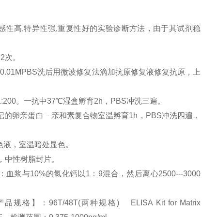
感性高
,
特异性强
,
重复性好的实验诊断方法，由于其试剂稳
×
2
次。
。
0.01MPBS
洗后用微波修复法滴加抗原修复液修复抗原，上
1:200
。一抗中
37
℃湿盒孵育
2h
，
PBS
冲洗三遍。
记的卵亲蛋白－亲和素复合物室温孵育
1h
，
PBS
冲洗四遍，
色液，室温暗处显色。
，中性树脂封片。
：血浆与
10%
的氯化钙以
1
：
9
混合，然后离心
2500---3000
。
：96T/48T(两种规格) ELISA Kit for Matrix