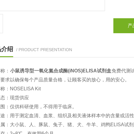
产
品介绍
/ PRODUCT PRESENTATION
名称：
小鼠
诱导型一氧化氮合成酶(iNOS)
ELISA
试剂盒
免费代测
格要求以确保每个产品质量合格，让顾客买的放心，用的安心。
名称：
NOSELISA Kit
状态：现货供应
范围：仅供科研使用，不得用于临床。
用途：用于测定血清、血浆、组织及相关液体样本中的含量或活
种属：大小鼠、人、豚鼠、兔子、猪、犬、牛羊、鸡鸭
ELISA
试剂
保存：
2~8
℃、有效期
6
个月