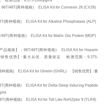
保证 检测范围：9.375-1000pg/ml
两种规格) ELISA Kit for Connexin 26 (CX26)
ELISA Kit for Alkaline Phosphatase (ALP)
) ELISA Kit for Matrix Gla Protein (MGP)
96T/48T(两种规格) ELISA Kit for Heparin
tor (HBEGF) 【销售优势】:量大从优、质量保证 检测范围：9.375-
 ELISA Kit for Ghrelin (GHRL) 【销售优势】:量
ELISA Kit for Delta-Sleep Inducing Peptide
g/ml
 ELISA Kit for Toll Like ReHZptor 9 (TLR9)