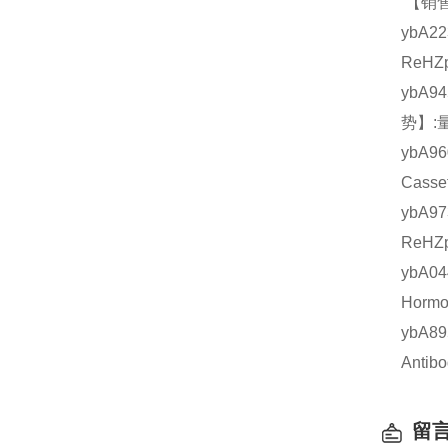
【销售
ybA2
ReHZ
ybA9
势】:
ybA9
Cass
ybA9
ReHZ
ybA0
Horm
ybA8
Anti
留