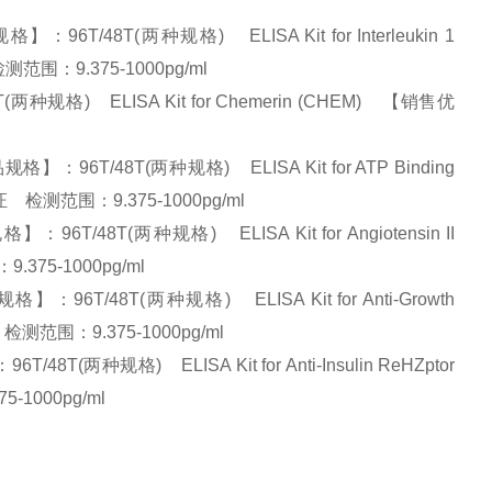
48T(两种规格) ELISA Kit for Interleukin 1
检测范围：9.375-1000pg/ml
格) ELISA Kit for Chemerin (CHEM) 【销售优
T/48T(两种规格) ELISA Kit for ATP Binding
保证 检测范围：9.375-1000pg/ml
8T(两种规格) ELISA Kit for Angiotensin II
375-1000pg/ml
T/48T(两种规格) ELISA Kit for Anti-Growth
 检测范围：9.375-1000pg/ml
种规格) ELISA Kit for Anti-Insulin ReHZptor
-1000pg/ml