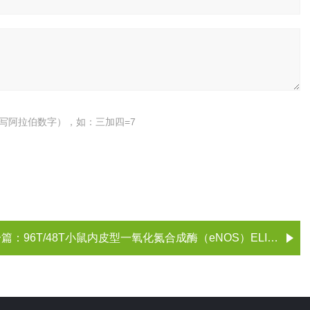
写阿拉伯数字），如：三加四=7
一篇：
96T/48T小鼠内皮型一氧化氮合成酶（eNOS）ELISA试剂盒