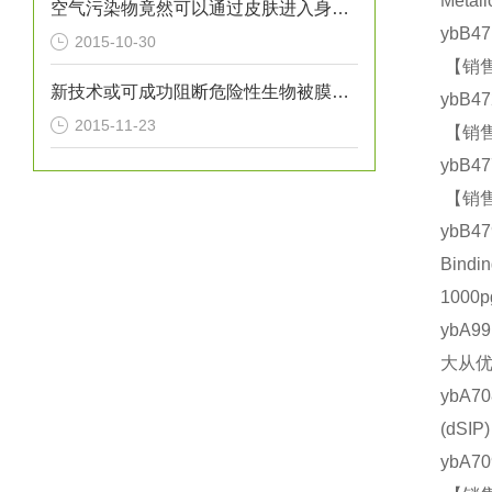
Meta
空气污染物竟然可以通过皮肤进入身体？！
ybB4
2015-10-30
【销售
新技术或可成功阻断危险性生物被膜引发的细菌感染
ybB4
2015-11-23
【销售
ybB4
【销售
ybB
Bind
1000
ybA9
大从优
ybA7
(dS
ybA7