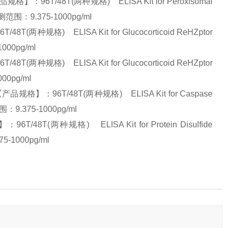
T/48T(两种规格) ELISA Kit for Peroxisomal
测范围：9.375-1000pg/ml
格) ELISA Kit for Glucocorticoid ReHZptor
000pg/ml
格) ELISA Kit for Glucocorticoid ReHZptor
00pg/ml
：96T/48T(两种规格) ELISA Kit for Caspase
9.375-1000pg/ml
两种规格) ELISA Kit for Protein Disulfide
1000pg/ml