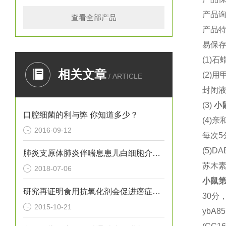
产品
查看全部产品
产品
易保
(1)
石
相关文章
(2)
用
/ ARTICLE
封闭
(3)
小
口腔细菌的利与弊 你知道多少？
(4)
亲
2016-09-12
每次
5
(5)DA
肺炎支原体肺炎伴喘息患儿白细胞介素13和内皮素1水平变化及意义
苏木
2018-07-06
小鼠
第
研究再证明食用抗氧化剂会促进癌症转移
30
分
2015-10-21
ybA8