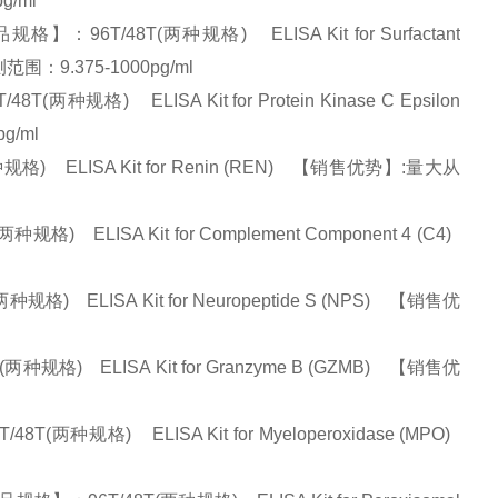
g/ml
T/48T(两种规格) ELISA Kit for Surfactant
范围：9.375-1000pg/ml
) ELISA Kit for Protein Kinase C Epsilon
pg/ml
 ELISA Kit for Renin (REN) 【销售优势】:量大从
LISA Kit for Complement Component 4 (C4)
ELISA Kit for Neuropeptide S (NPS) 【销售优
) ELISA Kit for Granzyme B (GZMB) 【销售优
格) ELISA Kit for Myeloperoxidase (MPO)