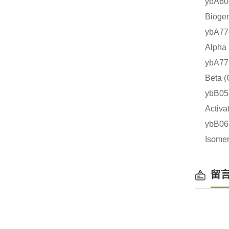
ybA6
Biog
ybA7
Alp
ybA7
Bet
ybB
Acti
ybB0
Isom
留