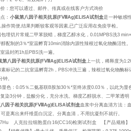
询价：您可以通过、邮件、传真或在线客户方式询价
特点：
小鼠
第八因子相关抗原(FⅧAg)
ELISA
试剂盒
是一种敏感
存
,
操作简便
,
结果判断较客观等因素
,
已广泛应用在免疫学检。
蜡包埋切片常规二甲苯脱蜡，梯度乙醇水化，
0.01MPBS
洗
3 min
甲醇配制的
3
％*室温孵育
10min
消除内源性辣根过氧化物酶活性
液室温封闭
1h
后
PBS
洗一遍。
鼠
第八因子相关抗原(FⅧAg)
ELISA
试剂盒
上一抗，稀释度为
1:2
和素标记的二抗室温孵育
2h
，
PBS
冲洗三遍，辣根过氧化物酶标
分钟。
B
显色：
0.05
％二氨基联B胺加
30
％*至终浓度
0.03
％，以此为显
素复染
3
分钟，盐酸分化，充分水洗。梯度乙醇脱水、二甲苯透明
八因子相关抗原(FⅧAg)
ELISA
试剂盒
血浆中分离血清方法：
，可是离出来纤维蛋白沉淀。分离血清，不用抗凝剂不就行。
57Hu 人克拉拉细胞蛋白16(CC16)检测试剂盒 【产品规格】：96T/48T(两