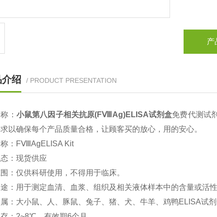
产
品介绍
/ PRODUCT PRESENTATION
名称：
小鼠
第八因子相关抗原(FⅧAg)
ELISA
试剂盒
免费代测试
要求以确保每个产品质量合格，让顾客买的放心，用的安心。
名称：
FⅧAgELISA Kit
状态：现货供应
范围：仅供科研使用，不得用于临床。
用途：用于测定血清、血浆、组织及相关液体样本中的含量或活
种属：大小鼠、人、豚鼠、兔子、猪、犬、牛羊、鸡鸭
ELISA
试剂
保存：
2~8
℃、有效期
6
个月