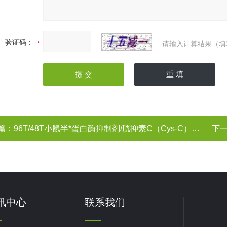
验证码：
请输入计算结果（填
篇：
96T/48T小鼠半*蛋白酶抑制剂/胱抑素C（Cys-C）ELISA试剂盒
下
讯中心
联系我们