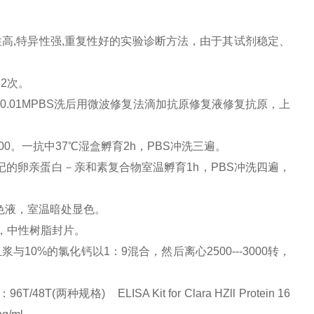
性高
,
特异性强
,
重复性好的实验诊断方法，由于其试剂稳定、
×
2
次。
。
0.01MPBS
洗后用微波修复法滴加抗原修复液修复抗原，上
00
。一抗中
37
℃湿盒孵育
2h
，
PBS
冲洗三遍。
记的卵亲蛋白－亲和素复合物室温孵育
1h
，
PBS
冲洗四遍，
色液，室温暗处显色。
，中性树脂封片。
血浆与
10%
的氯化钙以
1
：
9
混合，然后离心
2500---3000
转，
种规格) ELISA Kit for Clara HZll Protein 16