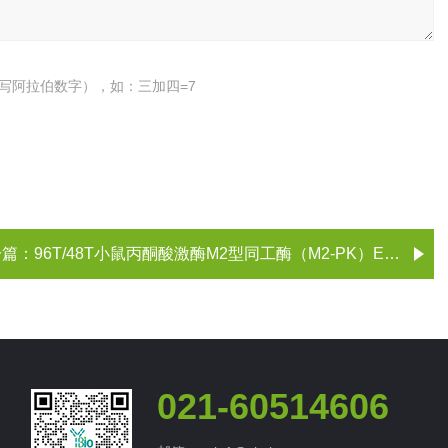
写阿拉伯数字），如：三加四=7
一篇：
96T/48T小鼠丙酮酸激酶M2型同工酶（M2-PK）ELISA试剂盒
021-60514606