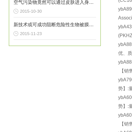
(CC
空气污染物竟然可以通过皮肤进入身体？！
ybA
2015-10-30
Asso
新技术或可成功阻断危险性生物被膜引发的细菌感染
ybA4
2015-11-23
(PK
ybA8
优、质
ybA8
【销售
ybA7
势】:
ybA6
势】:
ybA6
【销售