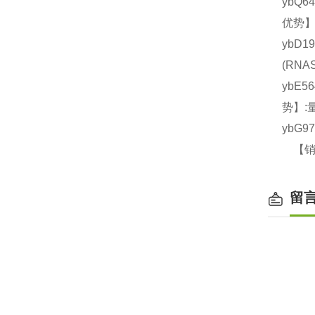
ybQ6
优势】
ybD1
(RN
ybE5
势】:
ybG9
【销售
留