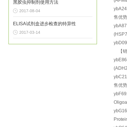
(AF
黑胶虫抑制剂使用方法
ybA2
2017-08-04
售优势
ELISA试剂盒进步检查的特异性
ybA8
2017-03-14
(HS
ybD0
【销售
ybE8
(AD
ybC2
售优势
ybF6
Olig
ybG1
Prot