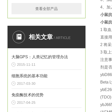
4
、加
查看全部产品
小鼠抗
小鼠抗
1
取血
相关文章
直接
/ ARTICLE
2
将采
3
取上
大脑GPS：人类记忆的管理办法
注意
2015-11-11
剂是
ybD8
细胞系统的基本功能
Beta
2017-03-30
ybE2
免疫酶技术的优势
(TD
2017-04-25
ybJ6