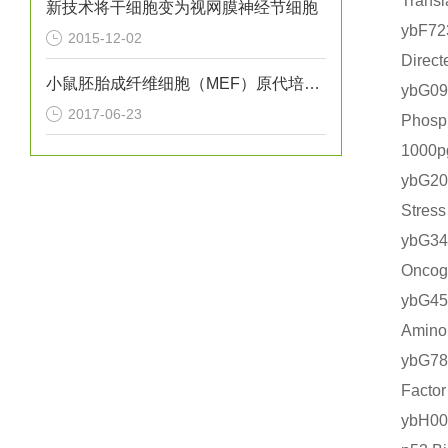
Tran
新技术将干细胞变为视网膜神经节细胞
ybF7
2015-12-02
Dire
小鼠胚胎成纤维细胞（MEF）原代培养实验
ybG
2017-06-23
Phos
1000
ybG2
Stre
ybG3
Onco
ybG4
Amin
ybG7
Fact
ybH0