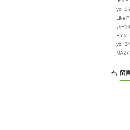
p53 
ybH0
Like
ybH1
Prot
ybH3
MA2
留