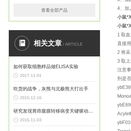
4
、加
查看全部产品
小鼠*Ⅹ
小鼠*Ⅹ
1
取血
相关文章
直接
/ ARTICLE
2
将采
3
取上
如何获取细胞样品做ELISA实验
注意
2017-11-01
剂是
ybE
吃货的战争，灰熊与北极熊大打出手
Mono
2015-12-16
ybE
研究发现胃癌腹膜转移病变关键驱动基因
Acyl
2015-11-03
ybF0