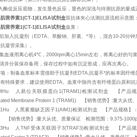
入酶促反应底物，发生显色反应，显色的深浅与待测抗原的量成
肌营养素1(CT-1)ELISA试剂盒
双抗体夹心法测抗原流程示意图
肌营养素1(CT-1)ELISA试剂盒
血浆：
后加入抗凝剂（
EDTA
、草酸钠、肝素、*等），混合
10-20
分钟
用抗凝管采集）。
集血液用离心机
4
℃，
2000rpm
离心
15min
左右，将离心好的匀
清并分装保存备用，保存过程中如有沉淀形成，应再次离心。
事项：制备血浆标本需借助于抗凝剂
EDTA,
抗凝不*的标本因纤
否有特殊要求，建议使用
EDTA
。血浆中除尚含有纤维蛋白原和抗
24Hu 人易位关联膜蛋白1(TRAM1)检测试剂盒 【产品规格】：96T/4
ciated Membrane Protein 1 (TRAM1) 【销售优势】:量
01Hu 人黑素瘤缺乏因子1(AIM1)检测试剂盒 【产品规格】：96T/48T(两
M1) 【销售优势】:量大从优、质量保证 检测范围：9.375-1000p
53Hu 人TNF受体关联因子3(TRAF3)检测试剂盒 【产品规格】：96T