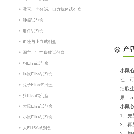
激素、内分泌、自身抗体试剂盒
肿瘤试剂盒
肝纤试剂盒
血栓与止血试剂盒
产
凋亡、活性多肽试剂盒
狗Elisa试剂盒
小鼠心
豚鼠Elisa试剂盒
性：
兔子Elisa试剂盒
细胞
猪Elisa试剂盒
果，z
大鼠Elisa试剂盒
小鼠心
1
、先
小鼠Elisa试剂盒
2
、再
人ELISA试剂盒
3
、加