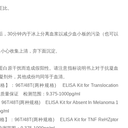
正比。
：
后，
30
分钟内于冰上分离血浆以减少血小板的污染（也可以
浆小心收集上清，弃下面沉淀。
维蛋白原干扰而造成假阳性。请注意指标说明书上对于抗凝血
凝剂外，其他成份均同等于血清。
8T(两种规格) ELISA Kit for Translocation
大从优、质量保证 检测范围：9.375-1000pg/ml
种规格) ELISA Kit for Absent In Melanoma 1
g/ml
/48T(两种规格) ELISA Kit for TNF ReHZptor