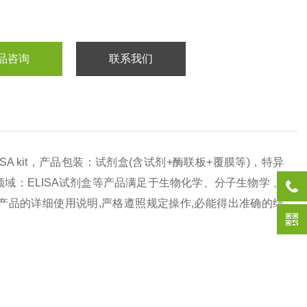
品咨询
联系我们
SA kit
，产品包装：试剂盒
(
含试剂
+
酶联板
+
覆膜等
)
，特异
领域：
ELISA
试剂盒等产品满足于生物化学、分子生物学 、
产品的详细使用说明
,
严格遵照规定操作
,
必能得出准确的结