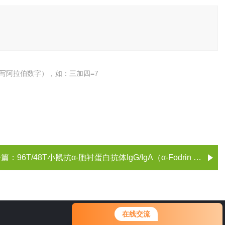
写阿拉伯数字），如：三加四=7
一篇：
96T/48T小鼠抗α-胞衬蛋白抗体IgG/IgA（α-Fodrin IgG/IgA）ELISA试剂盒
在线交流