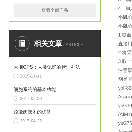
4
、加
查看全部产品
小鼠心
小鼠心
1
取血
相关文章
直接
/ ARTICLE
2
将采
3
取上
大脑GPS：人类记忆的管理办法
注意
2015-11-11
剂是
ybF8
细胞系统的基本功能
Asso
2017-03-30
ybG3
免疫酶技术的优势
(AI
2017-04-25
ybG7