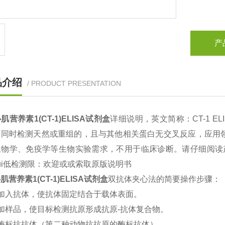
产
品介绍
/ PRODUCT PRESENTATION
肌营养素1(CT-1)ELISA试剂盒
详细说明，英文简称：
CT-1 ELI
可同时检测天然或重组的，且与其他相关蛋白无交叉反应，应用
生物学、免疫学等生物实验需求，不用于临床诊断。请仔细阅读
ui低检测限：欢迎
或或索取原版说明书
肌营养素1(CT-1)ELISA试剂盒
双抗体夹心法的简要操作步骤：
加入抗体，使抗体固定结合于载体表面。
加样品，使目标检测抗原形成抗原
-
抗体复合物。
酶标抗抗体（第二种动物抗抗原的酶标抗体）。