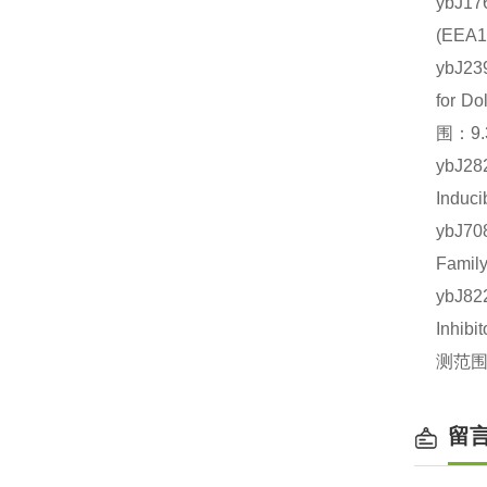
ybJ1
(EE
ybJ
for 
围：9.
ybJ2
Indu
ybJ7
Fami
ybJ
Inhib
测范围：
留