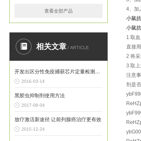
4
、加
查看全部产品
小鼠抗
小鼠抗
1
取血
相关文章
直接
/ ARTICLE
2
将采
3
取上
开发出区分性免疫捕获芯片定量检测白细胞
注意
2016-03-14
剂是
ybF9
黑胶虫抑制剂使用方法
ReHZ
2017-08-04
ybF9
放疗激活新途径 让前列腺癌治疗更有效
ReHZ
2015-12-24
ybG0