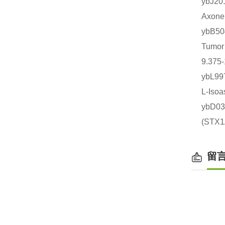
ybJ
Axon
ybB
Tumo
9.375
ybL9
L-Is
ybD0
(ST
留