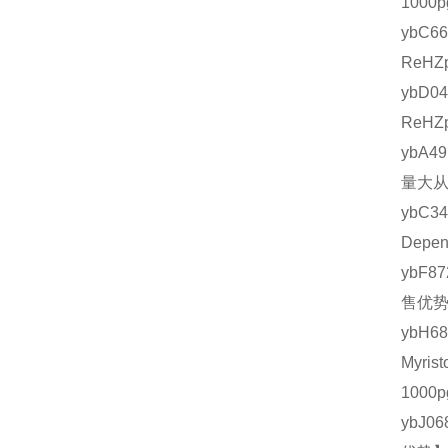
1000
ybC6
ReHZ
ybD0
ReHZ
ybA4
量大从
ybC3
Depe
ybF8
售优势
ybH
Myri
1000
ybJ0