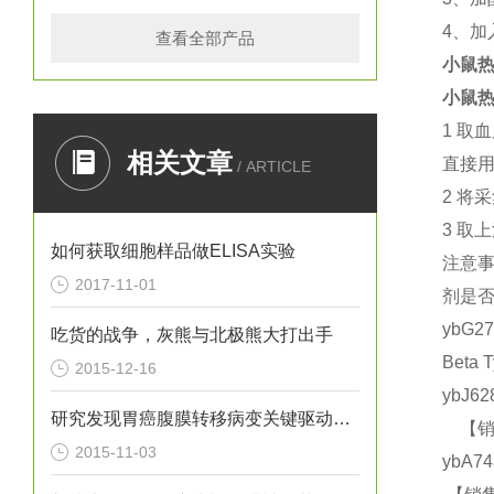
4
、加
查看全部产品
小鼠热
小鼠热
1
取血
相关文章
直接
/ ARTICLE
2
将采
3
取上
如何获取细胞样品做ELISA实验
注意
2017-11-01
剂是
ybG2
吃货的战争，灰熊与北极熊大打出手
Beta
2015-12-16
ybJ6
研究发现胃癌腹膜转移病变关键驱动基因
【销售
2015-11-03
ybA7