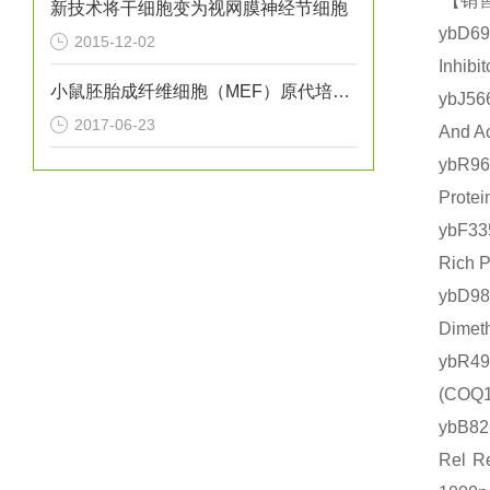
【销售
新技术将干细胞变为视网膜神经节细胞
ybD6
2015-12-02
Inhi
小鼠胚胎成纤维细胞（MEF）原代培养实验
ybJ
2017-06-23
And 
ybR9
Prot
ybF3
Rich
ybD9
Dime
ybR4
(CO
ybB8
Rel 