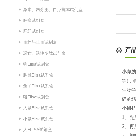
激素、内分泌、自身抗体试剂盒
肿瘤试剂盒
肝纤试剂盒
血栓与止血试剂盒
产
凋亡、活性多肽试剂盒
狗Elisa试剂盒
小鼠抗
豚鼠Elisa试剂盒
等
)
，
兔子Elisa试剂盒
生物
猪Elisa试剂盒
确的结
大鼠Elisa试剂盒
小鼠抗
1
、先
小鼠Elisa试剂盒
2
、再
人ELISA试剂盒
3
、加