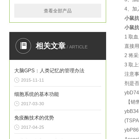
4
、加
查看全部产品
小鼠抗
小鼠抗
1
取血
相关文章
直接
/ ARTICLE
2
将采
3
取上
大脑GPS：人类记忆的管理办法
注意
2015-11-11
剂是
ybD7
细胞系统的基本功能
【销售
2017-03-30
ybB3
免疫酶技术的优势
(TS
2017-04-25
ybP8