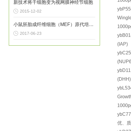
1000
新技术将干细胞变为视网膜神经节细胞
ybP
2015-12-02
Wing
小鼠胚胎成纤维细胞（MEF）原代培养实验
1000
2017-06-23
ybB0
(IA
ybC2
(NU
ybD1
(DH
ybL
Grow
1000
ybC7
优、质