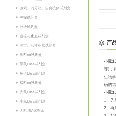
激素、内分泌、自身抗体试剂盒
肿瘤试剂盒
肝纤试剂盒
血栓与止血试剂盒
产
凋亡、活性多肽试剂盒
狗Elisa试剂盒
小鼠15
豚鼠Elisa试剂盒
等
)
，
兔子Elisa试剂盒
生物
猪Elisa试剂盒
确的结
大鼠Elisa试剂盒
小鼠15
1
、先
小鼠Elisa试剂盒
2
、再
人ELISA试剂盒
3
、加