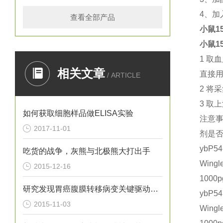
4
、加
查看全部产品
小鼠15
小鼠15
1
取血
相关文章
直接
/ ARTICLE
2
将采
3
取上
如何获取细胞样品做ELISA实验
注意
2017-11-01
剂是
ybP
吃货的战争，灰熊与北极熊大打出手
Wing
2015-12-16
1000
研究发现胃癌腹膜转移病变关键驱动基因
ybP
2015-11-03
Wing