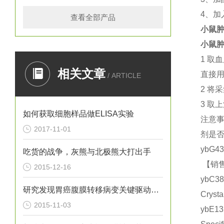
4
、加
查看全部产品
小鼠肿
小鼠肿
1
取血
相关文章
直接
/ ARTICLE
2
将采
3
取上
如何获取细胞样品做ELISA实验
注意
2017-11-01
剂是
ybG4
吃货的战争，灰熊与北极熊大打出手
【销售
2015-12-16
ybC3
研究发现胃癌腹膜转移病变关键驱动基因
Crys
2015-11-03
ybE1