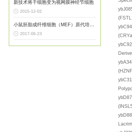
Spec
新技术将干细胞变为视网膜神经节细胞
ybJ0
2015-12-02
(FS
小鼠胚胎成纤维细胞（MEF）原代培养实验
ybC9
2017-06-23
(CR
ybC9
Deri
ybA3
(HZ
ybC3
Poly
ybD8
(IN
ybD8
Lacr