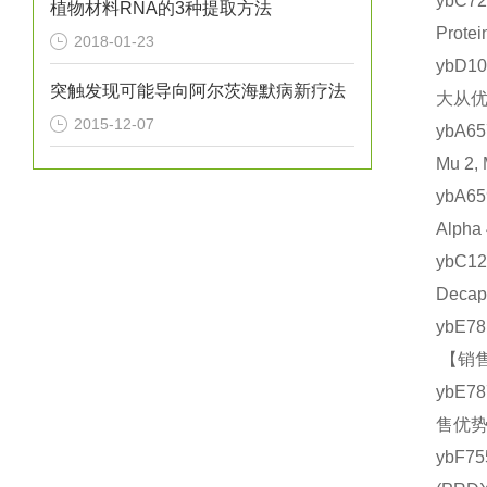
ybC7
植物材料RNA的3种提取方法
Prot
2018-01-23
ybD1
突触发现可能导向阿尔茨海默病新疗法
大从优
2015-12-07
ybA6
Mu 2
ybA6
Alph
ybC1
Deca
ybE7
【销售
ybE7
售优势
ybF7