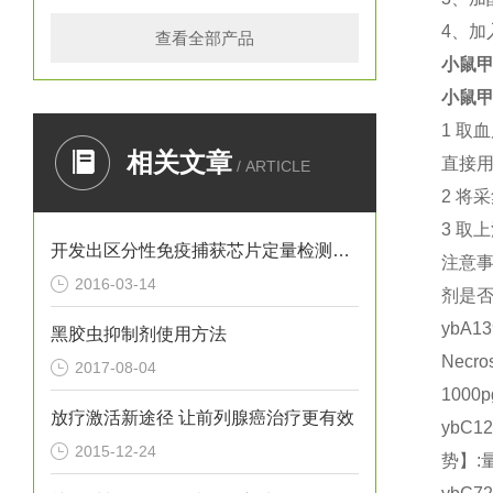
4
、加
查看全部产品
小鼠甲
小鼠甲
1
取血
相关文章
直接
/ ARTICLE
2
将采
3
取上
开发出区分性免疫捕获芯片定量检测白细胞
注意
2016-03-14
剂是
ybA
黑胶虫抑制剂使用方法
Necr
2017-08-04
1000
放疗激活新途径 让前列腺癌治疗更有效
ybC1
2015-12-24
势】: