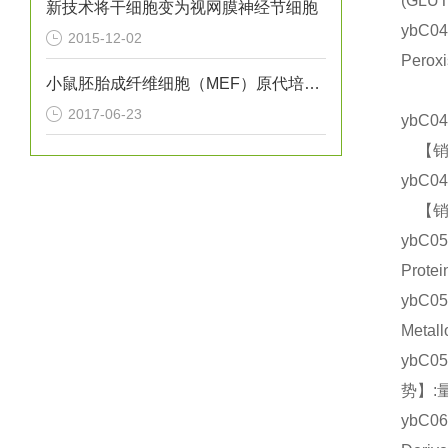
(GL
新技术将干细胞变为视网膜神经节细胞
ybC
2015-12-02
Pero
小鼠胚胎成纤维细胞（MEF）原代培养实验
2017-06-23
ybC0
【销售
ybC0
【销售
ybC0
Prot
ybC
Meta
ybC0
势】:
ybC