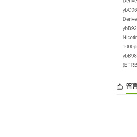
Deri
ybC
Deri
ybB
Nico
1000
ybB9
(ET
留