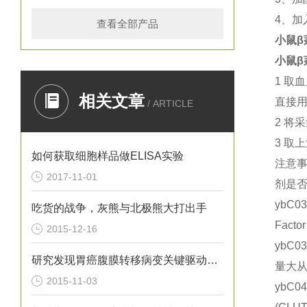
4
、加
查看全部产品
小鼠β萘
小鼠β萘
1
取血
相关文章
直接
/ ARTICLE
2
将采
3
取上
如何获取细胞样品做ELISA实验
注意
2017-11-01
剂是
ybC0
吃货的战争，灰熊与北极熊大打出手
Fact
2015-12-16
ybC0
研究发现胃癌腹膜转移病变关键驱动基因
量大从
2015-11-03
ybC0