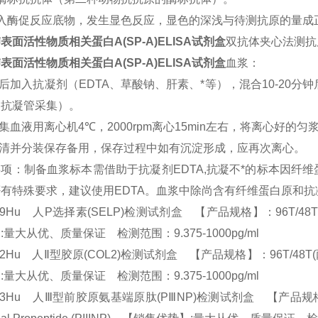
入酶促反应底物，发生显色反应，显色的深浅与待测抗原的量成
表面活性物质相关蛋白A(SP-A)ELISA试剂盒
双抗体夹心法测抗
表面活性物质相关蛋白A(SP-A)ELISA试剂盒
血浆：
后加入抗凝剂（
EDTA
、草酸钠、肝素、*等），混合
10-20
分钟
用抗凝管采集）。
集血液用离心机
4
℃，
2000rpm
离心
15min
左右，将离心好的匀
清并分装保存备用，保存过程中如有沉淀形成，应再次离心。
事项：制备血浆标本需借助于抗凝剂
EDTA,
抗凝不*的标本因纤
否有特殊要求，建议使用
EDTA
。血浆中除尚含有纤维蛋白原和抗
69Hu 人P选择素(SELP)检测试剂盒 【产品规格】：96T/48T(两种规格) 
:量大从优、质量保证 检测范围：9.375-1000pg/ml
72Hu 人Ⅱ型胶原(COL2)检测试剂盒 【产品规格】：96T/48T(两种规格) 
:量大从优、质量保证 检测范围：9.375-1000pg/ml
73Hu 人Ⅲ型前胶原氨基端原肽(PⅢNP)检测试剂盒 【产品规格】：96T/48T