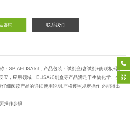
品咨询
联系我们
称：
SP-AELISA kit
，产品包装：试剂盒
(
含试剂
+
酶联板
+
覆
反应，应用领域：
ELISA
试剂盒等产品满足于生物化学、分
请仔细阅读产品的详细使用说明
,
严格遵照规定操作
,
必能得出
要操作步骤：