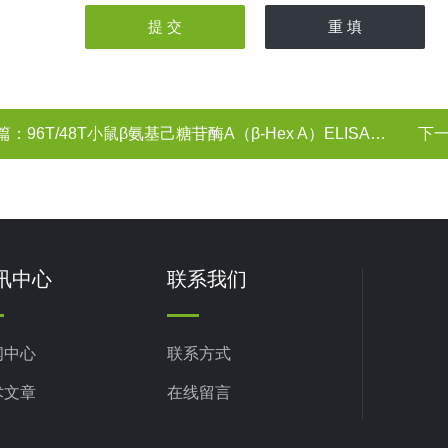
篇：
96T/48T小鼠β氨基己糖苷酶A（β-Hex A）ELISA试剂盒
下
讯中心
联系我们
闻中心
联系方式
术文章
在线留言