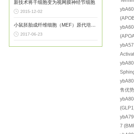
Term
新技术将干细胞变为视网膜神经节细胞
ybA6
2015-12-02
(AP
小鼠胚胎成纤维细胞（MEF）原代培养实验
ybA6
2017-06-23
(AP
ybA5
Acti
ybA8
Sphi
ybA8
售优势
ybA8
(GL
ybA7
7 (