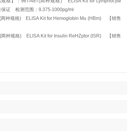
T/48T(两种规格) ELISA Kit for Lymphocyte
、质量保证 检测范围：9.375-1000pg/ml
) ELISA Kit for Hemoglobin Mu (HBm) 【销售
ELISA Kit for Insulin ReHZptor (ISR) 【销售