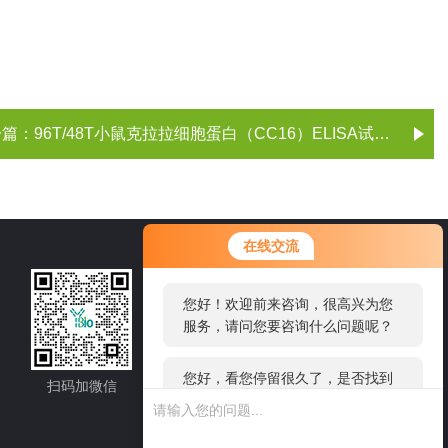
一篇：
96T/48T小鼠克拉拉细胞蛋白（CC16）ELISA试剂盒
您好！欢迎前来咨询，很高兴为您
在线交流
服务，请问您要咨询什么问题呢？
021-60514606
您好，看您停留很久了，是否找到
了需求产品，您可以直接在线与我
邮箱：sale1@shybsw.net
联系！
地址：上海市沪闵路6088号龙之梦大厦8
楼806室
扫码加微信