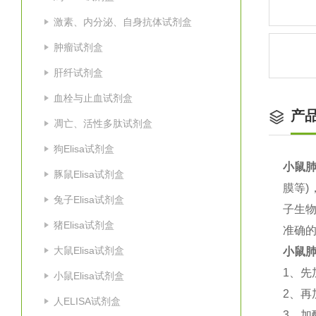
激素、内分泌、自身抗体试剂盒
肿瘤试剂盒
肝纤试剂盒
血栓与止血试剂盒
产
凋亡、活性多肽试剂盒
狗Elisa试剂盒
小鼠肺
豚鼠Elisa试剂盒
膜等
)
兔子Elisa试剂盒
子生
猪Elisa试剂盒
准确的
大鼠Elisa试剂盒
小鼠肺
1
、先
小鼠Elisa试剂盒
2
、再
人ELISA试剂盒
3
、加