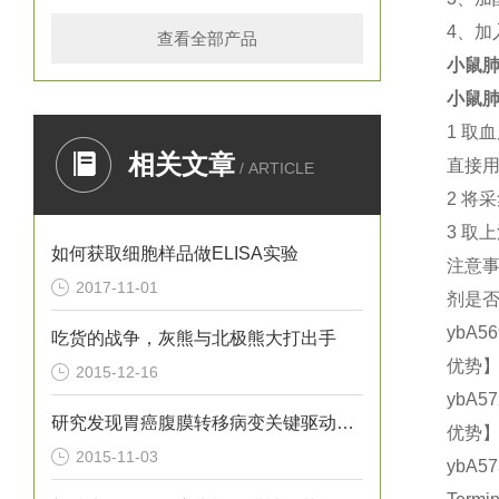
4
、加
查看全部产品
小鼠肺
小鼠肺
1
取血
相关文章
直接
/ ARTICLE
2
将采
3
取上
如何获取细胞样品做ELISA实验
注意
2017-11-01
剂是
ybA5
吃货的战争，灰熊与北极熊大打出手
优势】
2015-12-16
ybA5
研究发现胃癌腹膜转移病变关键驱动基因
优势】
2015-11-03
ybA5